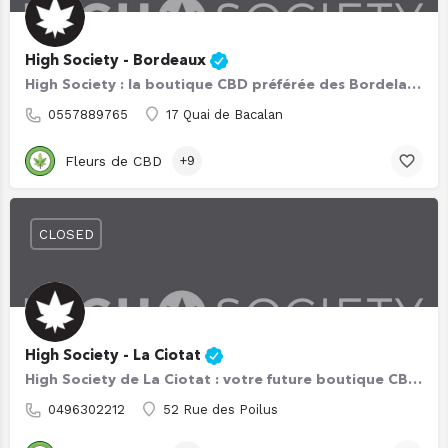
High Society - Bordeaux
High Society : la boutique CBD préférée des Bordelais ! Avec son réseau de presque 200 boutiques CBD, High…
0557889765
17 Quai de Bacalan
Fleurs de CBD
+9
CLOSED
High Society - La Ciotat
High Society de La Ciotat : votre future boutique CBD préférée 🍁 High Society a vu le jour en 2020 grâce à…
0496302212
52 Rue des Poilus