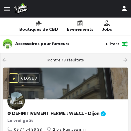
Boutiques de CBD
Evènements
Jobs
Filters
Accessoires pour fumeurs
Montre
13
résultats
CLOSED
⛔️ DEFINITIVEMENT FERME : WEECL - Dijon
Le vrai goût
09 77 54 86 38
2 bis Rue Jeannin