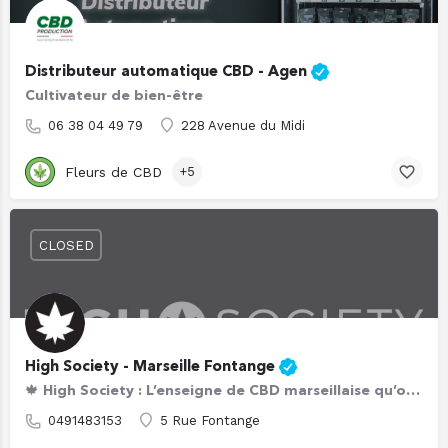
Distributeur automatique CBD - Agen
Cultivateur de bien-être
06 38 04 49 79
228 Avenue du Midi
Fleurs de CBD
+5
CLOSED
High Society - Marseille Fontange
🍁 High Society : L’enseigne de CBD marseillaise qu’on ne présente plus ! Quoi ? Vous n’avez jamais…
0491483153
5 Rue Fontange