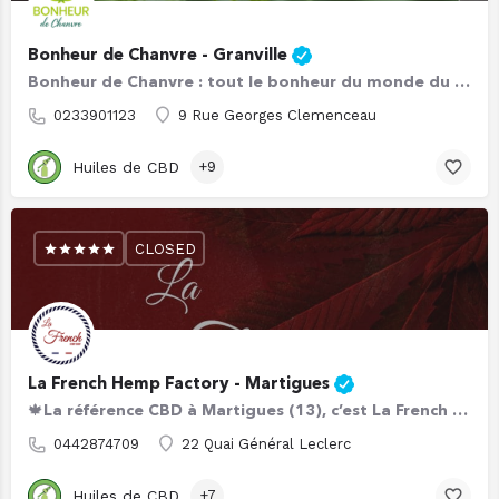
Bonheur de Chanvre - Granville
Bonheur de Chanvre : tout le bonheur du monde du CBD se trouve à Granville ! 🌱 Vous habitez en Normandie ?…
0233901123
9 Rue Georges Clemenceau
Huiles de CBD
+9
CLOSED
La French Hemp Factory - Martigues
🍁La référence CBD à Martigues (13), c’est La French Hemp Factory ! Martégaux et Martégales, notez cette…
0442874709
22 Quai Général Leclerc
Huiles de CBD
+7