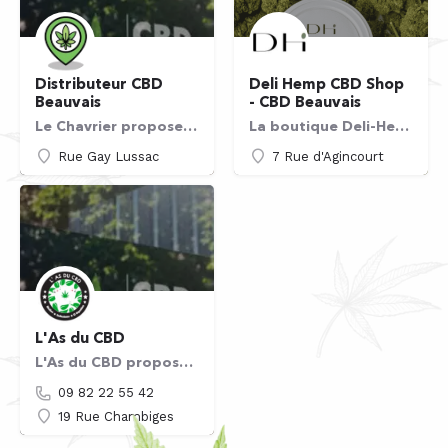
Distributeur CBD
Deli Hemp CBD Shop
Beauvais
- CBD Beauvais
Le Chavrier propose des distributeurs automatiques disponibles 24/7 sur Beauvais, acceptant paiements par…
La boutique Deli-Hemp offre une large gamme de produits CBD, incluant des fleurs, des huiles, des gélules, et…
Rue Gay Lussac
7 Rue d'Agincourt
L'As du CBD
L'As du CBD propose une variété de produits CBD, incluant des fleurs, des huiles, du pollen, de la wax de…
09 82 22 55 42
19 Rue Chambiges