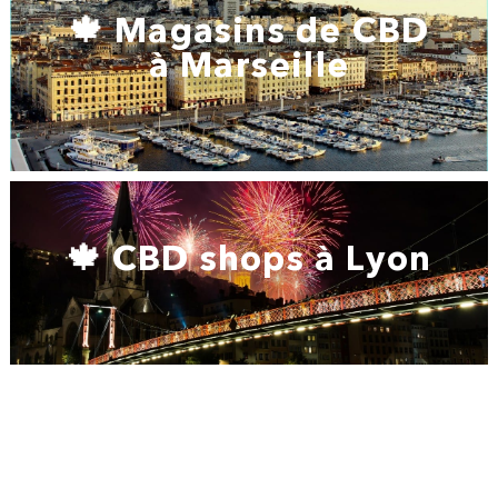
🍁 Magasins de CBD
à Marseille
🍁 CBD shops à Lyon