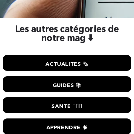
Les autres catégories de
notre mag ⬇️
ACTUALITES 🗞
GUIDES 📚
SANTE 🧑🏼‍⚕️
APPRENDRE 🧠