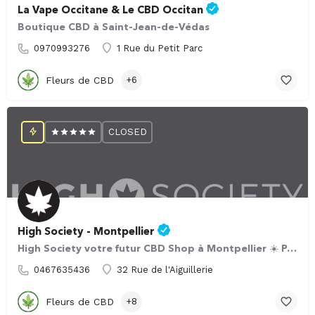
La Vape Occitane & Le CBD Occitan
Boutique CBD à Saint-Jean-de-Védas
0970993276
1 Rue du Petit Parc
Fleurs de CBD
+6
CLOSED
High Society - Montpellier
High Society votre futur CBD Shop à Montpellier ☀️ Près de 200 villes françaises ont la chance de compter…
0467635436
32 Rue de l'Aiguillerie
Fleurs de CBD
+8