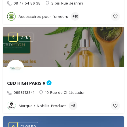
09 77 54 86 38
2 bis Rue Jeannin
Accessoires pour fumeurs
+10
OPEN
CBD HIGH PARIS 9
0658713341
10 Rue de Châteaudun
Marque : Nobilis Product
+8
CLOSED