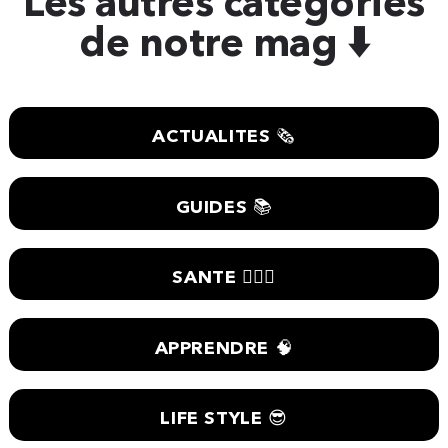
Les autres catégories
de notre mag ⬇️
ACTUALITES 🗞
GUIDES 📚
SANTE 🧑🏼‍⚕️
APPRENDRE 🧠
LIFE STYLE 😎