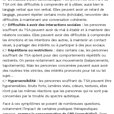
TSA ont des difficultés à comprendre et à utiliser, aussi bien le
langage verbal que non verbal. Elles peuvent avoir un retard de
langage, peuvent répéter certains mots (écholalie), rencontrer des
difficultés à maintenant une conversation cohérente.
👉
Difficultés à avoir des interactions sociales
: les personnes
souffrant du TSA peuvent avoir du mal à établir et à maintenir des
relations sociales. Elles peuvent avoir des difficultés à comprendre
les émotions et les intentions des autres, à maintenir un contact
visuel, à partager des intérêts ou à participer à des jeux sociaux.
👉
Répétitions ou restriction
s : dans certains cas, les personnes
souffrant de TSA optent pour des comportements répétitifs ou
restreints. On pense notamment aux mouvements (balancements,
tapotements). Mais les personnes concernées peuvent aussi avoir
des routines très strictes, des intérêts prononcés pour tel ou tel
sujet…
👉
Hypersensibilité
: les personnes souffrant du TSA peuvent être
hypersensibles. Bruits forts, lumières vives, odeurs, textures, elles
n’ont pas les mêmes réactions que les personnes qui ne sont pas
concernées par le trouble du spectre autistique.
Face à ces symptômes se posent de nombreuses questions,
notamment l’impact de certaines pratiques thérapeutiques
annexes,
comme la consommation de CBD (cannabidiol)
. Dans